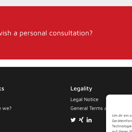
ish a personal consultation?
ks
Legality
Legal Notice
e we?
General Terms and Conditi
Um dir ein 
Geräteinfor
Technologie
auf dieser 