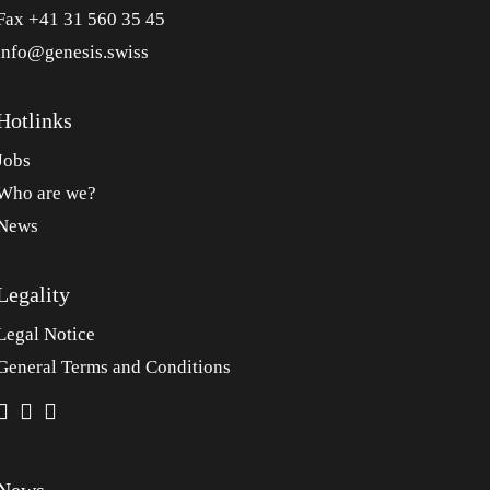
Fax +41 31 560 35 45
info@genesis.swiss
Hotlinks
Jobs
Who are we?
News
Legality
Legal Notice
General Terms and Conditions