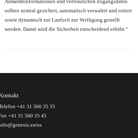
Anmeldeinformationen und vertraulichen Zugangsdaten
sollten zentral gesichert, automatisch verwaltet und rotiert
sowie dynamisch zur Laufzeit zur Verfügung gestellt
werden. Damit wird die Sicherheit entscheidend erhöht.“
Kontakt
Telefon +41 31 560 35 35
Fax +41 31 560 35 45
info@genesis.swiss