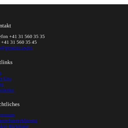
ntakt
efon +41 31 560 35 35
 +41 31 560 35 45
o@genesis.swiss
tlinks
s
r Uns
ws
sletter
htliches
ressum
enschutzerklärung
kie-Richtlinie