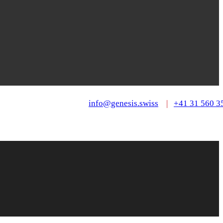
info@genesis.swiss
|
+41 31 560 3