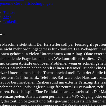
gemeine Geschäftsbedingungen
Twitter
Xing
Linkedin
ws