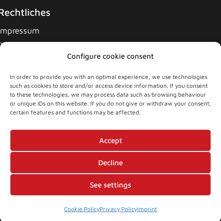
Rechtliches
Impressum
Datenschutzerklärung
Configure cookie consent
Cookie-Richtlinie
Allgemeine Geschäftsbedingungen
In order to provide you with an optimal experience, we use technologies
such as cookies to store and/or access device information. If you consent
to these technologies, we may process data such as browsing behaviour
or unique IDs on this website. If you do not give or withdraw your consent,
certain features and functions may be affected.
News
Accept
Decline
See settings
Copyright 2021 GENESIS Swiss Team AG
Cookie Policy
Privacy Policy
Imprint