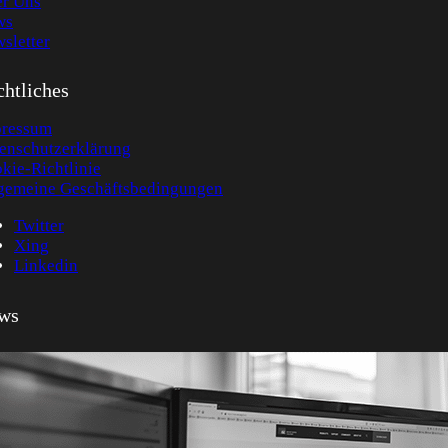
r Uns
ws
sletter
htliches
ressum
enschutzerklärung
kie-Richtlinie
gemeine Geschäftsbedingungen
Twitter
Xing
Linkedin
ws