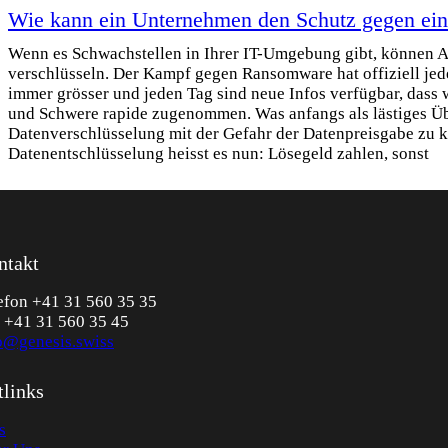
Wie kann ein Unternehmen den Schutz gegen ei
Wenn es Schwachstellen in Ihrer IT-Umgebung gibt, können A
verschlüsseln. Der Kampf gegen Ransomware hat offiziell jede
immer grösser und jeden Tag sind neue Infos verfügbar, das
und Schwere rapide zugenommen. Was anfangs als lästiges Übe
Datenverschlüsselung mit der Gefahr der Datenpreisgabe zu k
Datenentschlüsselung heisst es nun: Lösegeld zahlen, sonst
ntakt
efon +41 31 560 35 35
 +41 31 560 35 45
o@genesis.swiss
tlinks
s