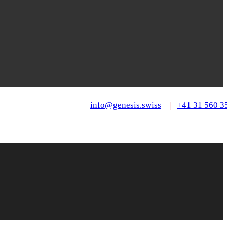
info@genesis.swiss
|
+41 31 560 3