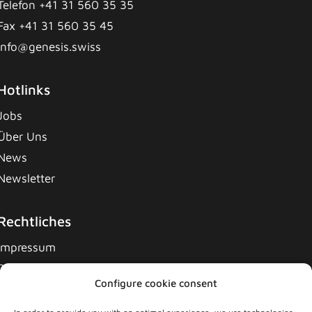
Telefon +41 31 560 35 35
Fax +41 31 560 35 45
info@genesis.swiss
Hotlinks
Jobs
Über Uns
News
Newsletter
Rechtliches
Impressum
Datenschutzerklärung
Configure cookie consent
Cookie-Richtlinie
Allgemeine Geschäftsbedingungen