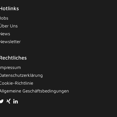
Hotlinks
Jobs
Über Uns
News
Newsletter
Rechtliches
Impressum
Datenschutzerklärung
Cookie-Richtlinie
Allgemeine Geschäftsbedingungen