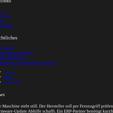
tlinks
s
r Uns
ws
sletter
htliches
ressum
enschutzerklärung
kie-Richtlinie
gemeine Geschäftsbedingungen
Twitter
Xing
Linkedin
ws