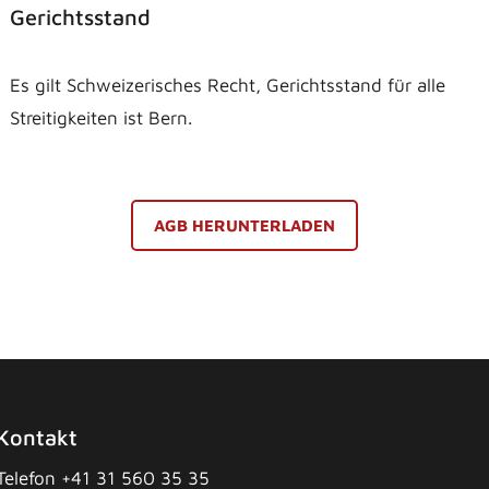
Gerichtsstand
Es gilt Schweizerisches Recht, Gerichtsstand für alle
Streitigkeiten ist Bern.
AGB HERUNTERLADEN
Kontakt
Telefon +41 31 560 35 35