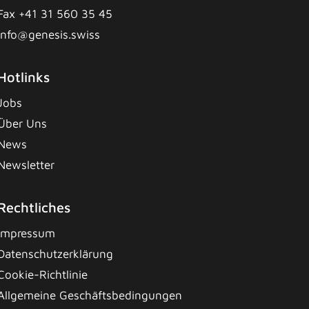
Fax +41 31 560 35 45
info@genesis.swiss
Hotlinks
Jobs
Über Uns
News
Newsletter
Rechtliches
Impressum
Datenschutzerklärung
Cookie-Richtlinie
Allgemeine Geschäftsbedingungen