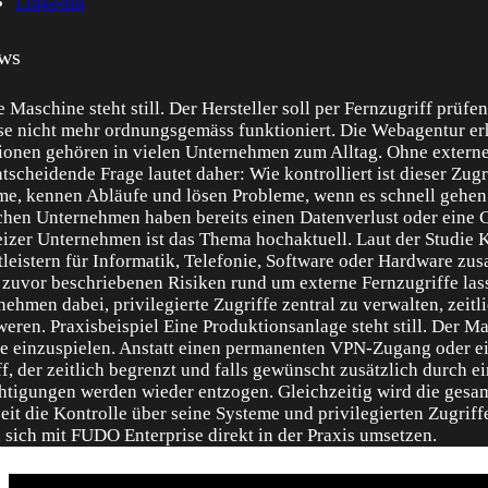
Linkedin
ws