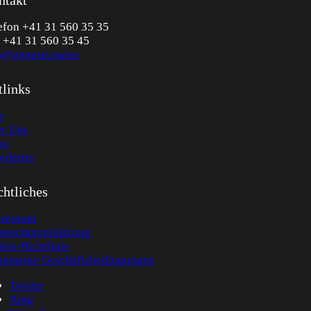
ntakt
efon +41 31 560 35 35
 +41 31 560 35 45
o@genesis.swiss
tlinks
s
r Uns
ws
sletter
htliches
ressum
enschutzerklärung
kie-Richtlinie
gemeine Geschäftsbedingungen
Twitter
Xing