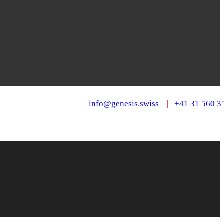
info@genesis.swiss
|
+41 31 560 3