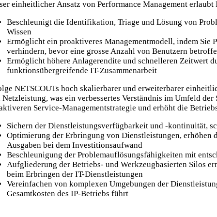
ser einheitlicher Ansatz von Performance Management erlaubt I
Beschleunigt die Identifikation, Triage und Lösung von Probl
Wissen
Ermöglicht ein proaktiveres Managementmodell, indem Sie Pr
verhindern, bevor eine grosse Anzahl von Benutzern betroffe
Ermöglicht höhere Anlagerendite und schnelleren Zeitwert du
funktionsübergreifende IT-Zusammenarbeit
olge NETSCOUTs hoch skalierbarer und erweiterbarer einheitli
 Netzleistung, was ein verbessertes Verständnis im Umfeld der
aktiveren Service-Managementstrategie und erhöht die Betriebsf
Sichern der Dienstleistungsverfügbarkeit und -kontinuität, 
Optimierung der Erbringung von Dienstleistungen, erhöhen de
Ausgaben bei dem Investitionsaufwand
Beschleunigung der Problemauflösungsfähigkeiten mit entsche
Aufgliederung der Betriebs- und Werkzeugbasierten Silos er
beim Erbringen der IT-Dienstleistungen
Vereinfachen von komplexen Umgebungen der Dienstleistungs
Gesamtkosten des IP-Betriebs führt