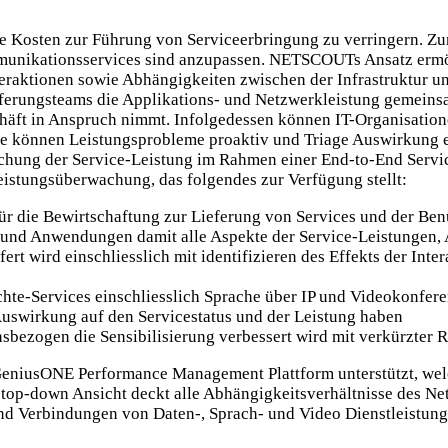
ie Kosten zur Führung von Serviceerbringung zu verringern. 
mmunikationsservices sind anzupassen. NETSCOUTs Ansatz ermö
nteraktionen sowie Abhängigkeiten zwischen der Infrastruktur
ferungsteams die Applikations- und Netzwerkleistung gemeinsa
chäft in Anspruch nimmt. Infolgedessen können IT-Organisation
nnen Leistungsprobleme proaktiv und Triage Auswirkung effek
hung der Service-Leistung im Rahmen einer End-to-End Servicea
stungsüberwachung, das folgendes zur Verfügung stellt:
 für die Bewirtschaftung zur Lieferung von Services und der B
er und Anwendungen damit alle Aspekte der Service-Leistungen
ert wird einschliesslich mit identifizieren des Effekts der Int
chte-Services einschliesslich Sprache über IP und Videokonfer
Auswirkung auf den Servicestatus und der Leistung haben
nsbezogen die Sensibilisierung verbessert wird mit verkürzter 
GeniusONE Performance Management Plattform unterstützt, wel
iche top-down Ansicht deckt alle Abhängigkeitsverhältnisse des
nd Verbindungen von Daten-, Sprach- und Video Dienstleistung