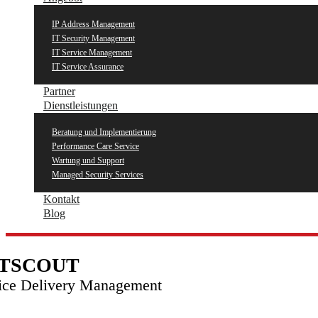
IP Address Management
IT Security Management
IT Service Management
IT Service Assurance
Partner
Dienstleistungen
Beratung und Implementierung
Performance Care Service
Wartung und Support
Managed Security Services
Kontakt
Blog
TSCOUT
ice Delivery Management