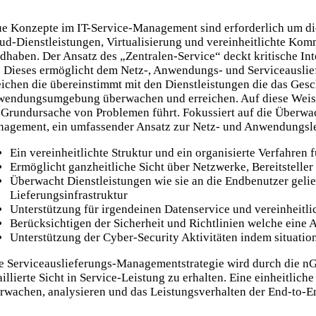
e Konzepte im IT-Service-Management sind erforderlich um d
ud-Dienstleistungen, Virtualisierung und vereinheitlichte Ko
dhaben. Der Ansatz des „Zentralen-Service“ deckt kritische I
. Dieses ermöglicht dem Netz-, Anwendungs- und Serviceauslie
eichen die übereinstimmt mit den Dienstleistungen die das Ges
endungsumgebung überwachen und erreichen. Auf diese Weise kö
 Grundursache von Problemen führt. Fokussiert auf die Überwac
agement, ein umfassender Ansatz zur Netz- und Anwendungslei
Ein vereinheitlichte Struktur und ein organisierte Verfahren
Ermöglicht ganzheitliche Sicht über Netzwerke, Bereitstell
Überwacht Dienstleistungen wie sie an die Endbenutzer gelief
Lieferungsinfrastruktur
Unterstützung für irgendeinen Datenservice und vereinheitli
Berücksichtigen der Sicherheit und Richtlinien welche eine 
Unterstützung der Cyber-Security Aktivitäten indem situatio
e Serviceauslieferungs-Managementstrategie wird durch die n
aillierte Sicht in Service-Leistung zu erhalten. Eine einheitl
rwachen, analysieren und das Leistungsverhalten der End-to-E