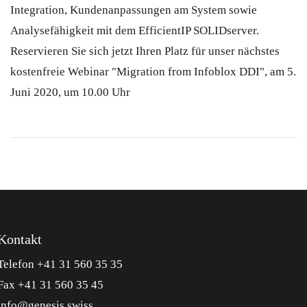
Integration, Kundenanpassungen am System sowie
Analysefähigkeit mit dem EfficientIP SOLIDserver.
Reservieren Sie sich jetzt Ihren Platz für unser nächstes
kostenfreie Webinar "Migration from Infoblox DDI", am 5.
Juni 2020, um 10.00 Uhr
Kontakt
Telefon +41 31 560 35 35
Fax +41 31 560 35 45
info@genesis.swiss