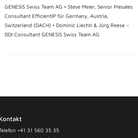
GENESIS Swiss Team AG • Steve Meier, Senior Presales
Consultant EfficientIP für Germany, Austria,
Switzerland (DACH) • Dominic Liechti & Jürg Reese –
DDI Consultant GENESIS Swiss Team AG
Kontakt
Telefon +41 31 560 35 35