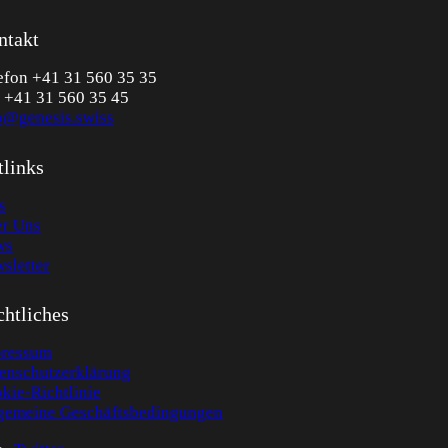
ntakt
efon +41 31 560 35 35
 +41 31 560 35 45
o@genesis.swiss
tlinks
s
r Uns
ws
sletter
htliches
ressum
enschutzerklärung
kie-Richtlinie
gemeine Geschäftsbedingungen