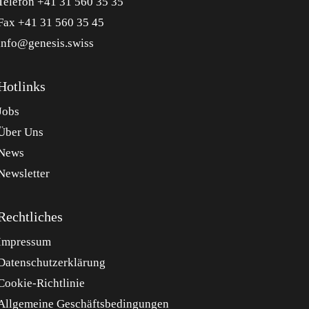
Telefon +41 31 560 35 35
Fax +41 31 560 35 45
info@genesis.swiss
Hotlinks
Jobs
Über Uns
News
Newsletter
Rechtliches
Impressum
Datenschutzerklärung
Cookie-Richtlinie
Allgemeine Geschäftsbedingungen