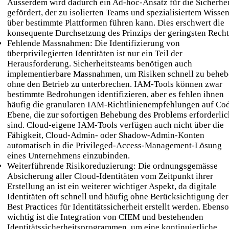
Ausserdem wird dadurch ein Ad-hoc-Ansatz für die Sicherhei
gefördert, der zu isolierten Teams und spezialisiertem Wisse
über bestimmte Plattformen führen kann. Dies erschwert die
konsequente Durchsetzung des Prinzips der geringsten Recht
Fehlende Massnahmen: Die Identifizierung von
überprivilegierten Identitäten ist nur ein Teil der
Herausforderung. Sicherheitsteams benötigen auch
implementierbare Massnahmen, um Risiken schnell zu beheb
ohne den Betrieb zu unterbrechen. IAM-Tools können zwar
bestimmte Bedrohungen identifizieren, aber es fehlen ihnen
häufig die granularen IAM-Richtlinienempfehlungen auf Co
Ebene, die zur sofortigen Behebung des Problems erforderlic
sind. Cloud-eigene IAM-Tools verfügen auch nicht über die
Fähigkeit, Cloud-Admin- oder Shadow-Admin-Konten
automatisch in die Privileged-Access-Management-Lösung
eines Unternehmens einzubinden.
Weiterführende Risikoreduzierung: Die ordnungsgemässe
Absicherung aller Cloud-Identitäten vom Zeitpunkt ihrer
Erstellung an ist ein weiterer wichtiger Aspekt, da digitale
Identitäten oft schnell und häufig ohne Berücksichtigung der
Best Practices für Identitätssicherheit erstellt werden. Ebenso
wichtig ist die Integration von CIEM und bestehenden
Identitätssicherheitsprogrammen, um eine kontinuierliche