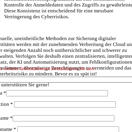
Kontrolle der Anmeldedaten und des Zugriffs zu gewährleist
Diese Konsistenz ist entscheidend für eine messbare
Verringerung des Cyberrisikos.
uelle, uneinheitliche Methoden zur Sicherung digitaler
ntitäten werden mit der zunehmenden Verbreitung der Cloud u
er steigenden Anzahl noch unübersichtlicher und schwerer zu
walten. Verfolgen Sie deshalb einen zentralisierten, intelligente
atz, der KI und Automatisierung nutzt, um Fehlkonfiguratione
zudämmen, übermässige Berechtigungen zu vermeiden und das
r weitere Informationen kontaktieren Sie uns:
herheitsrisiko zu mindern. Bevor es zu spät ist!
 unterstützen Sie gerne!
a *
tion *
name *
hname *