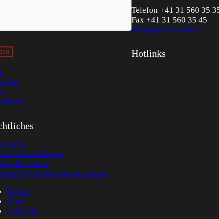
Telefon +41 31 560 35 3
Fax +41 31 560 35 45
info@genesis.swiss
Hotlinks
s
r Uns
ws
sletter
htliches
ressum
enschutzerklärung
kie-Richtlinie
gemeine Geschäftsbedingungen
Twitter
Xing
Linkedin