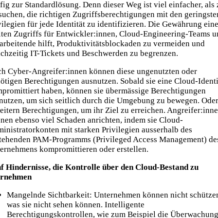
fig zur Standardlösung. Denn dieser Weg ist viel einfacher, als 
suchen, die richtigen Zugriffsberechtigungen mit den geringste
vilegien für jede Identität zu identifizieren. Die Gewährung ein
iten Zugriffs für Entwickler:innen, Cloud-Engineering-Teams 
arbeitende hilft, Produktivitätsblockaden zu vermeiden und
ichzeitig IT-Tickets und Beschwerden zu begrenzen.
h Cyber-Angreifer:innen können diese ungenutzten oder
ötigen Berechtigungen ausnutzen. Sobald sie eine Cloud-Identi
promittiert haben, können sie übermässige Berechtigungen
nutzen, um sich seitlich durch die Umgebung zu bewegen. Oder
eitern Berechtigungen, um ihr Ziel zu erreichen. Angreifer:inn
nen ebenso viel Schaden anrichten, indem sie Cloud-
inistratorkonten mit starken Privilegien ausserhalb des
tehenden PAM-Programms (Privileged Access Management) de
ernehmens kompromittieren oder erstellen.
f Hindernisse, die Kontrolle über den Cloud-Bestand zu
ernehmen
Mangelnde Sichtbarkeit: Unternehmen können nicht schütze
was sie nicht sehen können. Intelligente
Berechtigungskontrollen, wie zum Beispiel die Überwachun