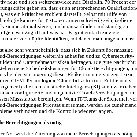
ativ neue und sich weiterentwickelnde Disziplin. 70 Prozent der 
rungskräfte geben an, dass es an entsprechenden Qualifikation
lt, was ein kritisches Problem darstellt. Selbst mit Hilfe von
hnologie kann es für IT-Expert:innen schwierig sein, isolierte
ls zu operationalisieren, um herauszufinden und ständig zu
folgen, wer Zugriff auf was hat. Es gibt einfach zu viele
einander verknüpfte Identitäten, mit denen man umgehen muss.
ist also sehr wahrscheinlich, dass sich in Zukunft übermässige
ud-Berechtigungen weiterhin anhäufen und zu Cybersecurity-
ulden und Unternehmensrisiken beitragen. Die gute Nachricht:
stehen neue Sicherheitslösungen für Cloud-Berechtigungen, um
ms bei der Verringerung dieser Risiken zu unterstützen. Dazu
ören CIEM-Technologien (Cloud Infrastructure Entitlements
agement), die sich künstliche Intelligenz (KI) zunutze machen
falsch konfigurierte und ungenutzte Cloud-Berechtigungen im
ssen Massstab zu bereinigen. Wenn IT-Teams der Sicherheit vo
ud-Berechtigungen Priorität einräumen, werden sie zunehmend
bleme verhindern und die Kontrolle wiedererlangen.
r Berechtigungen als nötig
der Not wird die Zuteilung von mehr Berechtigungen als nötig