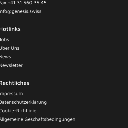
Fax +41 31 560 35 45
info@genesis.swiss
Hotlinks
Jobs
Über Uns
News
Newsletter
Rechtliches
Impressum
Datenschutzerklärung
Cookie-Richtlinie
Allgemeine Geschäftsbedingungen