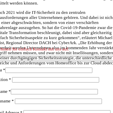
ittelt werden können.
ch 2021 wird die IT-Sicherheit zu den zentralen
ausforderungen aller Unternehmen gehören. Und dabei ist nich
 einer abgeschwächten, sondern von einer verschärften
ahrenlage auszugehen. So hat die Covid-19-Pandemie zwar die
itale Transformation beschleunigt, dabei sind aber gleichzeitig
lfach Sicherheitsaspekte zu kurz gekommen“, erläutert Michael
ist, Regional Director DACH bei CyberArk. „Die Erhöhung der 
herheit werden Unternehmen also im kommenden Jahr verstärkt
hmen Sie einfach Kontakt mit uns auf.
riff nehmen müssen, und zwar nicht mit Insellösungen, sonder
 einer durchgängigen Sicherheitsstrategie, die unterschiedliche
eiche und Anforderungen vom Homeoffice bis zur Cloud abdec
a *
tion *
name *
hname *
il Adresse *