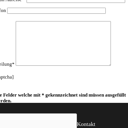
efon
eilung*
aptcha]
e Felder welche mit * gekennzeichnet sind müssen ausgefüllt
rden.
Kontakt