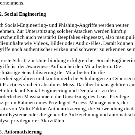
ernehmens.
Social Engineering
h Social-Engineering- und Phishing-Angriffe werden weiter
ehmen. Zur Unterstützung solcher Attacken werden künftig
rscheinlich auch verstärkt Deepfakes eingesetzt, also manipuli
ieninhalte wie Videos, Bilder oder Audio-Files. Damit können
riffe noch authentischer wirken und schwerer zu erkennen sein
 erste Schritt zur Unterbindung erfolgreicher Social-Engineeri
riffe ist der Awareness-Aufbau bei den Mitarbeitern. Die
elmässige Sensibilisierung der Mitarbeiter für die
herheitsgefahren und kontinuierliche Schulungen zu Cybersecu
t Practices sind ein absolutes Muss. Darüber hinaus gehören a
Hinblick auf Social Engineering und Deepfakes zu den
orderlichen Massnahmen: die Umsetzung des Least-Privilege-
nzips im Rahmen eines Privileged-Access-Managements, der
satz von Multi-Faktor-Authentifizierung, die Verwendung dual
trollsysteme oder die generelle Aufzeichnung und automatisc
lyse privilegierter Aktivitäten.
Automatisierung