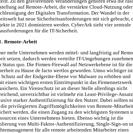
tellt. Zu den gravierenden Veränderungen gehören etwa die ras
tellung auf Remote-Arbeit, die verstärkte Cloud-Nutzung oder
chleunigung der Digitalen Transformation. Der Wandel in der
eitswelt hat neue Sicherheitsanforderungen mit sich gebracht, 
jekte in 2021 dominieren werden. CyberArk sieht vier zentrale
ausforderungen für die IT-Sicherheit.
Remote-Arbeit
er mehr Unternehmen werden mittel- und langfristig auf Remo
eit setzen, dadurch werden verteilte IT-Umgebungen zunehme
 Status quo. Die Firmen-Firewall auf Netzwerkebene ist für die
herheit zu Hause de facto wertlos geworden. Umso wichtiger ist
 Schutz auf der Endgeräte-Ebene vor Malware zu erhöhen und
it einen wichtigen ersten Eintrittspunkt in das Firmennetzwerk
usichern. Ein Virenschutz ist an dieser Stelle allerdings nicht
reichend, unverzichtbar ist vielmehr ein Least-Privilege-Ansatz
lusive starker Authentifizierung für den Nutzer. Dabei sollten n
 die privilegierten Zugriffsmöglichkeiten von Remote-Mitarbei
ichert werden, die einen Zugang zu den wichtigsten Systemen 
sourcen eines Unternehmens bieten. Ebenso wichtig ist die
blierung von Multi-Faktor-Authentifizierung, Single-Sign-on u
htemanagement für alle remote arbeitenden Mitarbeiter eines