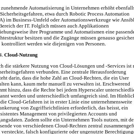
 zunehmende Automatisierung in Unternehmen erhöht ebenfall
 Sicherheitsgefahren, etwa durch Robotic Process Automation
A) im Business-Umfeld oder Automationswerkzeuge wie Ansib
Bereich der IT. Folglich müssen auch Applikationen
iehungsweise ihre Programme und Automatismen eine passend
htestruktur besitzen und die Zugänge müssen genauso gesicher
 kontrolliert werden wie diejenigen von Personen.
Cloud-Nutzung
h die stärkere Nutzung von Cloud-Lösungen und -Services ist 
herheitsgefahren verbunden. Eine zentrale Herausforderung
teht darin, dass die hohe Zahl an Cloud-Rechten, die ein User
alten kann, kaum mehr manuell zu verwalten ist. Erschwerend
mt hinzu, dass die Rechte bei jedem Hyperscaler unterschiedli
annt werden und unterschiedlich umfangreich sind. Im Hinblic
 die Cloud-Gefahren ist in erster Linie eine unternehmensweite
ankerung von Zugriffsrichtlinien erforderlich, das heisst, ein
sistentes Management von privilegierten Accounts und
angsdaten. Zudem sollte ein Unternehmen Tools nutzen, mit d
sende von verschiedenen Cloud-Rechten zentral zusammengef
 versteckte, falsch konfigurierte oder ungenutzte Berechtigun