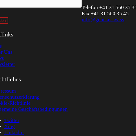
Telefon +41 31 560 35 3
Fax +41 31 560 35 45
info@genesis.swiss
tlinks
s
r Uns
ws
sletter
htliches
ressum
enschutzerklärung
kie-Richtlinie
gemeine Geschäftsbedingungen
Twitter
Xing
Linkedin