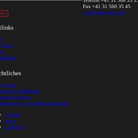
Telefon +41 31 560 35 3
Fax +41 31 560 35 45
info@genesis.swiss
tlinks
s
r Uns
ws
sletter
htliches
ressum
enschutzerklärung
kie-Richtlinie
gemeine Geschäftsbedingungen
Twitter
Xing
Linkedin