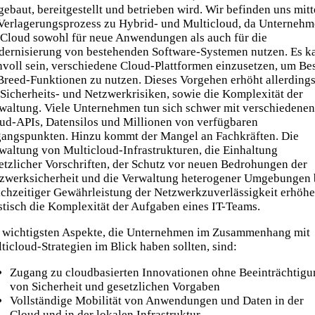
gebaut, bereitgestellt und betrieben wird. Wir befinden uns mit
Verlagerungsprozess zu Hybrid- und Multicloud, da Unterneh
 Cloud sowohl für neue Anwendungen als auch für die
ernisierung von bestehenden Software-Systemen nutzen. Es k
nvoll sein, verschiedene Cloud-Plattformen einzusetzen, um Bes
Breed-Funktionen zu nutzen. Dieses Vorgehen erhöht allerding
 Sicherheits- und Netzwerkrisiken, sowie die Komplexität der
waltung. Viele Unternehmen tun sich schwer mit verschiedenen
ud-APIs, Datensilos und Millionen von verfügbaren
angspunkten. Hinzu kommt der Mangel an Fachkräften. Die
waltung von Multicloud-Infrastrukturen, die Einhaltung
etzlicher Vorschriften, der Schutz vor neuen Bedrohungen der
zwerksicherheit und die Verwaltung heterogener Umgebungen 
ichzeitiger Gewährleistung der Netzwerkzuverlässigkeit erhöh
stisch die Komplexität der Aufgaben eines IT-Teams.
 wichtigsten Aspekte, die Unternehmen im Zusammenhang mit
ticloud-Strategien im Blick haben sollten, sind:
Zugang zu cloudbasierten Innovationen ohne Beeinträchtigu
von Sicherheit und gesetzlichen Vorgaben
Vollständige Mobilität von Anwendungen und Daten in der
Cloud und in der lokalen Infrastruktur