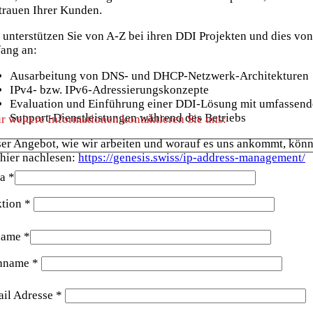
trauen Ihrer Kunden.
 unterstützen Sie von A-Z bei ihren DDI Projekten und dies von
ang an:
Ausarbeitung von DNS- und DHCP-Netzwerk-Architekturen
IPv4- bzw. IPv6-Adressierungskonzepte
Evaluation und Einführung einer DDI-Lösung mit umfassen
Support-Dienstleistungen während des Betriebs
r weitere Informationen kontaktieren Sie uns:
er Angebot, wie wir arbeiten und worauf es uns ankommt, kön
 hier nachlesen:
https://genesis.swiss/ip-address-management/
a *
tion *
name *
hname *
il Adresse *