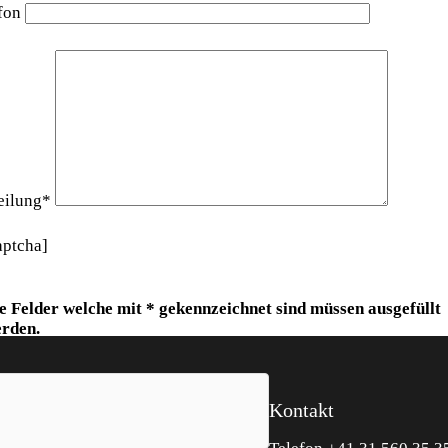
efon
eilung*
aptcha]
e Felder welche mit * gekennzeichnet sind müssen ausgefüllt
rden.
Kontakt