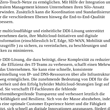
Zero-Touch-Netze zu ermöglichen. Mit Hilfe der Integration u
tralem Management können Unternehmen ihren Silo-Ansatz
rwinden. Zusätzlich kann die Koordination und Standardisieru
r die verschiedenen Ebenen hinweg die End-to-End-Qualität
bessern.
e multicloudfähige und einheitliche DDI-Lösung unterstützt
ernehmen darin, ihre Multicloud-Initiativen und digitale
nsformation (einschliesslich IoT, Edge, SD-WAN, Mobilität und
nzugriffe ) zu sichern, zu vereinfachen, zu beschleunigen und
iken zu minimieren.
e DDI-Lösung, die dazu beiträgt, diese Komplexität zu reduzie
 die Effizienz des IT-Teams zu verbessern, schafft einen Mehrw
 das Unternehmen. Sie kann eine schnelle, konsistente
eitstellung von IP- und DNS-Ressourcen über alle Infrastruktu
weg ermöglichen. Die zunehmende Bedeutung von DDI für die
herheit und den Erfolg hybrider Multicloud-Strategien liegt auf
d. Sie verschafft IT-Fachleuten die fehlende
ttformübergreifende Transparenz und verbessert letztlich die
ktfähigkeit und Resilienz. Sich von der Masse abzuheben, ind
 eine optimale Customer Experience bietet und die Fähigkeit
itzt, sich schnell an digitale Innovationen anzupassen, fördert 