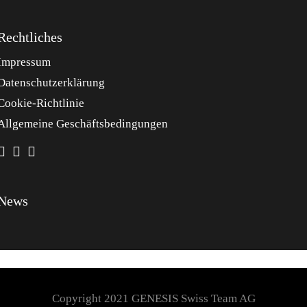
Rechtliches
Impressum
Datenschutzerklärung
Cookie-Richtlinie
Allgemeine Geschäftsbedingungen
News
Copyright 2021 GENESIS Swiss Team AG