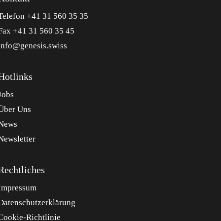
Telefon +41 31 560 35 35
Fax +41 31 560 35 45
info@genesis.swiss
Hotlinks
Jobs
Über Uns
News
Newsletter
Rechtliches
Impressum
Datenschutzerklärung
Cookie-Richtlinie