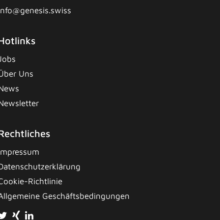
info@genesis.swiss
Hotlinks
Jobs
Über Uns
News
Newsletter
Rechtliches
Impressum
Datenschutzerklärung
Cookie-Richtlinie
Allgemeine Geschäftsbedingungen