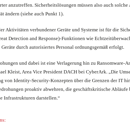
ter anzutreffen. Sicherheitslösungen müssen also auch solch
ät ändern (siehe auch Punkt 1).
er Aktivitäten verbundener Geräte und Systeme ist für die Si
reat Detection and Response)-Funktionen wie Echtzeitüberwa
en Geräte durch autorisiertes Personal ordnungsgemäß erfolgt.
ohungen und dabei ist eine Verlagerung hin zu Ransomware-Ang
hael Kleist, Area Vice President DACH bei CyberArk. „Die Ums
ng von Identity-Security-Konzepten über die Grenzen der IT hin
drohungen proaktiv abwehren, die geschäftskritische Abläufe b
e Infrastrukturen darstellen.“
ns: