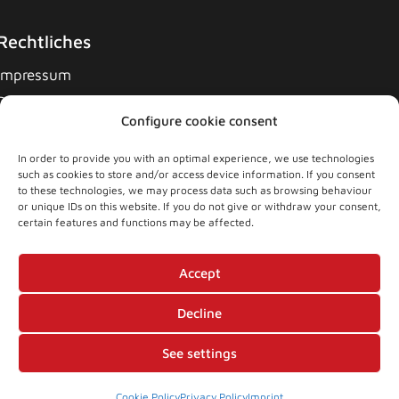
Rechtliches
Impressum
Datenschutzerklärung
Configure cookie consent
Cookie-Richtlinie
Allgemeine Geschäftsbedingungen
In order to provide you with an optimal experience, we use technologies
such as cookies to store and/or access device information. If you consent
to these technologies, we may process data such as browsing behaviour
or unique IDs on this website. If you do not give or withdraw your consent,
certain features and functions may be affected.
News
Accept
Decline
See settings
Copyright 2021 GENESIS Swiss Team AG
Cookie Policy
Privacy Policy
Imprint