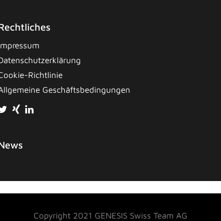
Rechtliches
Impressum
Datenschutzerklärung
Cookie-Richtlinie
Allgemeine Geschäftsbedingungen
News
Copyright 2021 GENESIS Swiss Team AG