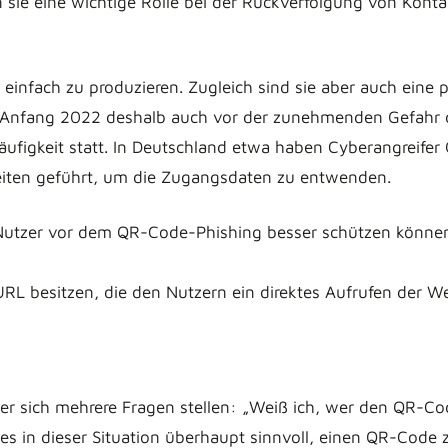
 sie eine wichtige Rolle bei der Rückverfolgung von Kon
 einfach zu produzieren. Zugleich sind sie aber auch eine p
te Anfang 2022 deshalb auch vor der zunehmenden Gefah
Häufigkeit statt. In Deutschland etwa haben Cyberangreife
eiten geführt, um die Zugangsdaten zu entwenden.
h Nutzer vor dem QR-Code-Phishing besser schützen könne
RL besitzen, die den Nutzern ein direktes Aufrufen der Web
er sich mehrere Fragen stellen: „Weiß ich, wer den QR-Cod
t es in dieser Situation überhaupt sinnvoll, einen QR-Cod