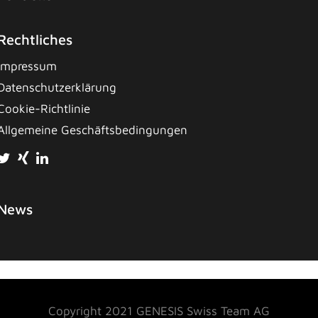
Rechtliches
Impressum
Datenschutzerklärung
Cookie-Richtlinie
Allgemeine Geschäftsbedingungen
News
Copyright 2021 GENESIS Swiss Team AG