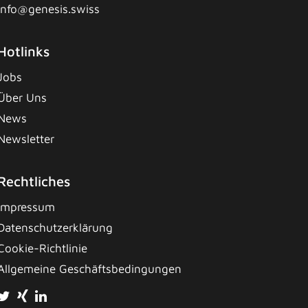
info@genesis.swiss
Hotlinks
Jobs
Über Uns
News
Newsletter
Rechtliches
Impressum
Datenschutzerklärung
Cookie-Richtlinie
Allgemeine Geschäftsbedingungen