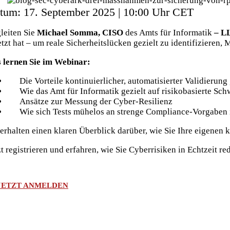
tum: 17. September 2025 | 10:00 Uhr CET
leiten Sie
Michael Somma, CISO
des Amts für Informatik
– LL
etzt hat – um reale Sicherheitslücken gezielt zu identifizier
 lernen Sie im Webinar:
Die Vorteile kontinuierlicher, automatisierter Validierung
Wie das Amt für Informatik gezielt auf risikobasierte Schw
Ansätze zur Messung der Cyber-Resilienz
Wie sich Tests mühelos an strenge Compliance-Vorgaben im
 erhalten einen klaren Überblick darüber, wie Sie Ihre eigenen
zt registrieren und erfahren, wie Sie Cyberrisiken in Echtzeit r
JETZT ANMELDEN