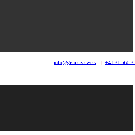
info@genesis.swiss
|
+41 31 560 3