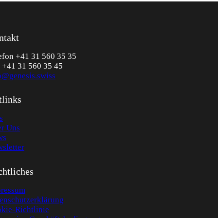
ntakt
efon +41 31 560 35 35
 +41 31 560 35 45
o@genesis.swiss
tlinks
s
r Uns
ws
sletter
htliches
ressum
enschutzerklärung
kie-Richtlinie