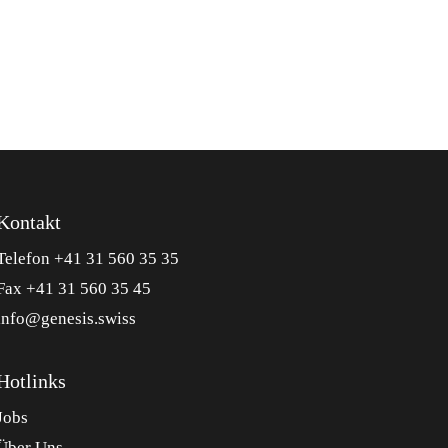
Kontakt
Telefon +41 31 560 35 35
Fax +41 31 560 35 45
info@genesis.swiss
Hotlinks
Jobs
Über Uns