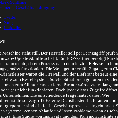
kie-Richtlinie
gemeine Geschäftsbedingungen
Twitter
Xing
Linkedin
ws