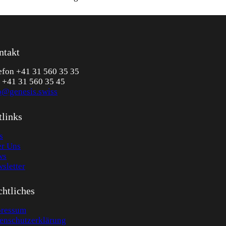
ntakt
efon +41 31 560 35 35
 +41 31 560 35 45
o@genesis.swiss
tlinks
s
r Uns
ws
sletter
htliches
ressum
enschutzerklärung