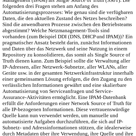
Management (IPAM) als Single Source of Truth (SSoT). Die
folgenden drei Fragen stehen am Anfang des
Automatisierungsprozesses: Wie genau sind die verfügbaren
Daten, die den aktuellen Zustand des Netzes beschreiben?
Sind die anwendbaren Prozesse zwischen den Betriebsteams
abgestimmt? Welche Netzmanagement-Tools sind
vorhanden (zum Beispiel DDI (DNS, DHCP und IPAM))? Ein
pragmatischer Ansatz besteht darin, zunächst Informationen
und Daten über das Netzwerk und seine Nutzung in einem
Repository zu konsolidieren, das somit als Single Source of
Truth dienen kann. Zum Beispiel sollte die Verwaltung aller
IP-Adressen, aller Netzwerk-Subnetze, aller WLANs, aller
Geräte usw. in der gesamten Netzwerkinfrastruktur innerhalb
einer gemeinsamen Lösung erfolgen, die den Zugang zu den
verlässlichen Informationen gewährt und eine skalierbare
Automatisierung von Serviceanfragen und Service-
Assurance-Aktivitäten ermöglicht. Eine IPAM-Datenbank
erfüllt die Anforderungen einer Network Source of Truth für
alle IP-bezogenen Informationen. Diese vertrauenswürdige
Quelle kann nun verwendet werden, um manuelle und
automatisierte Aufgaben durchzuführen, die sich auf IP-
Subnetz- und Adressinformationen stützen, die idealerweise
durch Metadaten über ihre Verwendung, ihre Quelle und ihre