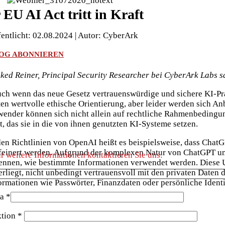
 EU AI Act tritt in Kraft
fentlicht: 02.08.2024 | Autor: CyberArk
OG ABONNIEREN
ked Reiner, Principal Security Researcher bei CyberArk Labs s
ch wenn das neue Gesetz vertrauenswürdige und sichere KI-Prakt
ten wertvolle ethische Orientierung, aber leider werden sich A
ender können sich nicht allein auf rechtliche Rahmenbedingung
t, das sie in die von ihnen genutzten KI-Systeme setzen.
den Richtlinien von OpenAI heißt es beispielsweise, dass Chat
feinert werden. Aufgrund der komplexen Natur von ChatGPT und 
r weitere Informationen kontaktieren Sie uns:
ennen, wie bestimmte Informationen verwendet werden. Diese U
erliegt, nicht unbedingt vertrauensvoll mit den privaten Daten
ormationen wie Passwörter, Finanzdaten oder persönliche Ident
a *
tion *