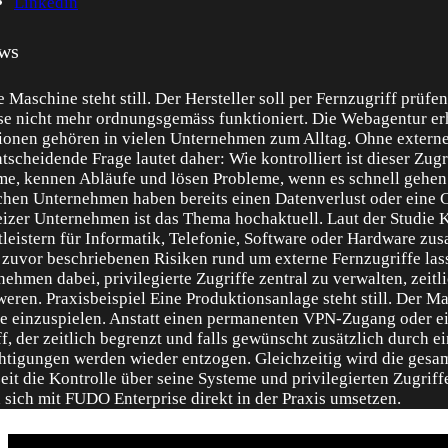
Linkedin
ws