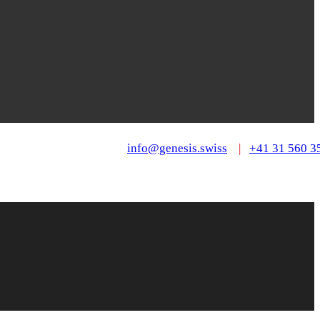
info@genesis.swiss
|
+41 31 560 3