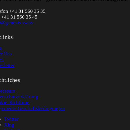
efon +41 31 560 35 35
 +41 31 560 35 45
o@genesis.swiss
tlinks
s
r Uns
ws
sletter
htliches
ressum
enschutzerklärung
kie-Richtlinie
gemeine Geschäftsbedingungen
Twitter
Xing