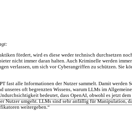
agt:
iken fördert, wird es diese weder technisch durchsetzen noch 
nbieter nicht immer daran halten. Auch Kriminelle werden immer
en verlassen, um sich vor Cyberangriffen zu schützen. Sie kö
GPT fast alle Informationen der Nutzer sammelt. Damit werden 
unseres oft begrenzten Wissens, warum LLMs im Allgemeinen so
ndurchsichtigkeit bedeutet, dass OpenAI, obwohl es jetzt de
 der Nutzer umgeht. LLMs sind sehr anfällig für Manipulation, d
ifikatoren weitergeben.“