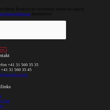
m dieses Fomular zu versenden, musst du unsere
nschutzerklärung
akzeptieren
ntakt
efon +41 31 560 35 35
 +41 31 560 35 45
o@genesis.swiss
tlinks
s
r Uns
ws