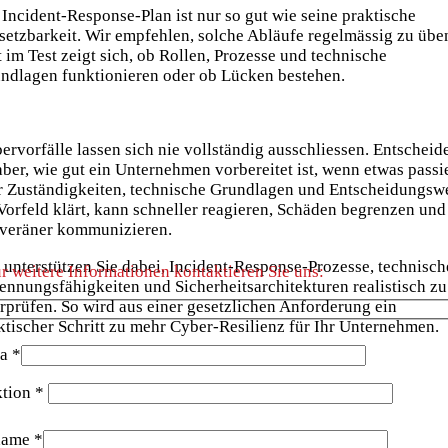
 Incident-Response-Plan ist nur so gut wie seine praktische
etzbarkeit. Wir empfehlen, solche Abläufe regelmässig zu übe
t im Test zeigt sich, ob Rollen, Prozesse und technische
ndlagen funktionieren oder ob Lücken bestehen.
ervorfälle lassen sich nie vollständig ausschliessen. Entscheid
 aber, wie gut ein Unternehmen vorbereitet ist, wenn etwas passie
 Zuständigkeiten, technische Grundlagen und Entscheidungsw
Vorfeld klärt, kann schneller reagieren, Schäden begrenzen und
veräner kommunizieren.
 unterstützen Sie dabei, Incident-Response-Prozesse, technisch
r weitere Informationen kontaktieren Sie uns:
ennungsfähigkeiten und Sicherheitsarchitekturen realistisch zu
rprüfen. So wird aus einer gesetzlichen Anforderung ein
ktischer Schritt zu mehr Cyber-Resilienz für Ihr Unternehmen.
a *
tion *
name *