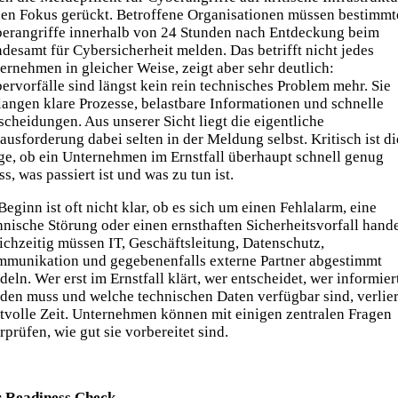
den Fokus gerückt. Betroffene Organisationen müssen bestimmt
erangriffe innerhalb von 24 Stunden nach Entdeckung beim
desamt für Cybersicherheit melden. Das betrifft nicht jedes
ernehmen in gleicher Weise, zeigt aber sehr deutlich:
ervorfälle sind längst kein rein technisches Problem mehr. Sie
langen klare Prozesse, belastbare Informationen und schnelle
scheidungen. Aus unserer Sicht liegt die eigentliche
ausforderung dabei selten in der Meldung selbst. Kritisch ist di
ge, ob ein Unternehmen im Ernstfall überhaupt schnell genug
ss, was passiert ist und was zu tun ist.
Beginn ist oft nicht klar, ob es sich um einen Fehlalarm, eine
hnische Störung oder einen ernsthaften Sicherheitsvorfall hande
ichzeitig müssen IT, Geschäftsleitung, Datenschutz,
munikation und gegebenenfalls externe Partner abgestimmt
deln. Wer erst im Ernstfall klärt, wer entscheidet, wer informier
den muss und welche technischen Daten verfügbar sind, verlier
tvolle Zeit. Unternehmen können mit einigen zentralen Fragen
rprüfen, wie gut sie vorbereitet sind.
 Readiness Check