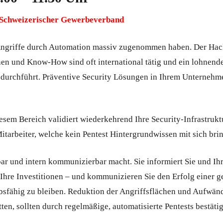
r Schweizerischer Gewerbeverband
e Angriffe durch Automation massiv zugenommen haben. Der Ha
en und Know-How sind oft international tätig und ein lohnend
 durchführt. Präventive Security Lösungen in Ihrem Unternehm
esem Bereich validiert wiederkehrend Ihre Security-Infrastruk
 Mitarbeiter, welche kein Pentest Hintergrundwissen mit sich b
bar und intern kommunizierbar macht. Sie informiert Sie und Ih
 Ihre Investitionen – und kommunizieren Sie den Erfolg einer g
fähig zu bleiben. Reduktion der Angriffsflächen und Aufwänd
n, sollten durch regelmäßige, automatisierte Pentests bestäti