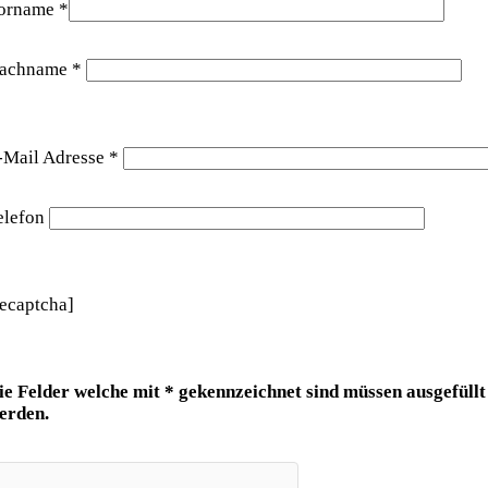
orname *
achname *
-Mail Adresse *
elefon
recaptcha]
ie Felder welche mit * gekennzeichnet sind müssen ausgefüllt
erden.