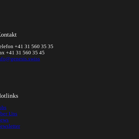
ontakt
elefon +41 31 560 35 35
ax +41 31 560 35 45
nfo@genesis.swiss
otlinks
obs
ber Uns
ews
ewsletter