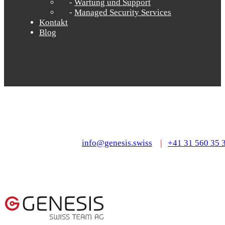
Wartung und Support
Managed Security Services
Kontakt
Blog
info@genesis.swiss
|
+41 31 560 35 