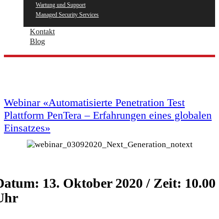
Wartung und Support
Managed Security Services
Kontakt
Blog
Webinar «Automatisierte Penetration Test
Plattform PenTera – Erfahrungen eines globalen
Einsatzes»
Datum: 13. Oktober 2020 / Zeit: 10.00
Uhr