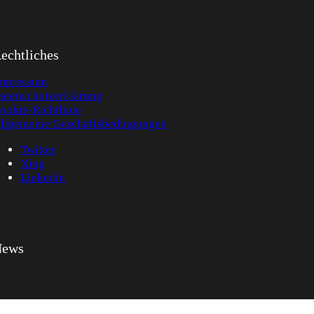
echtliches
mpressum
atenschutzerklärung
ookie-Richtlinie
llgemeine Geschäftsbedingungen
Twitter
Xing
Linkedin
News