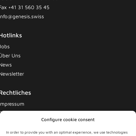
Fax +41 31 560 35 45
info@genesis.swiss
Hotlinks
Jobs
Über Uns
News
Newsletter
Rechtliches
Impressum
Datenschutzerklärung
Configure cookie consent
Cookie-Richtlinie
Allgemeine Geschäftsbedingungen
In order to provide you with an optimal experience, we use technologies