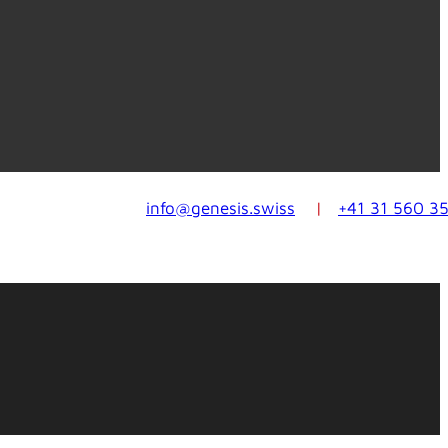
info@genesis.swiss
|
+41 31 560 3