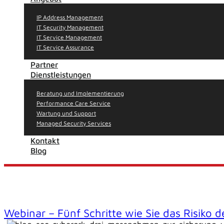
IP Address Management
IT Security Management
IT Service Management
IT Service Assurance
Partner
Dienstleistungen
Beratung und Implementierung
Performance Care Service
Wartung und Support
Managed Security Services
Kontakt
Blog
Webinar – Fünf Schritte wie Sie das Risiko