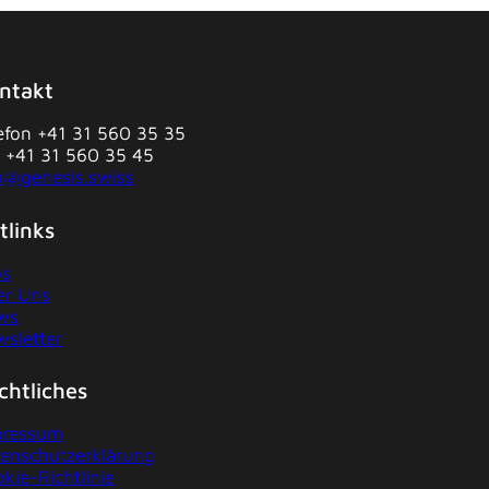
ntakt
efon +41 31 560 35 35
 +41 31 560 35 45
o@genesis.swiss
tlinks
bs
er Uns
ws
sletter
chtliches
pressum
enschutzerklärung
kie-Richtlinie